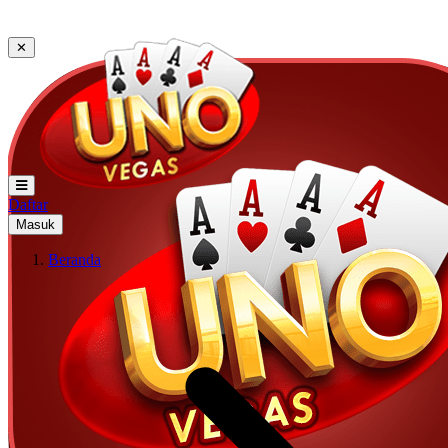
✕
Daftar
Masuk
Beranda