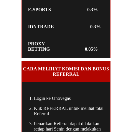
E-SPORTS
0.3%
IDNTRADE
0.3%
PROXY
BETTING
0.05%
CARA MELIHAT KOMISI DAN BONUS
REFERRAL
Login ke Unovegas
Klik REFERRAL untuk melihat total
Referral
Penarikan Referral dapat dilakukan
setiap hari Senin dengan melakukan