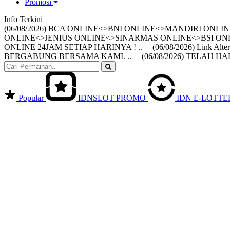
Promosi
Info Terkini
(06/08/2026)
BCA ONLINE<>BNI ONLINE<>MANDIRI ONLI
ONLINE<>JENIUS ONLINE<>SINARMAS ONLINE<>BSI O
ONLINE 24JAM SETIAP HARINYA ! ..
(06/08/2026)
Link Alte
BERGABUNG BERSAMA KAMI. ..
(06/08/2026)
TELAH HA
Popular
IDNSLOT
PROMO
IDN E-LOTTE