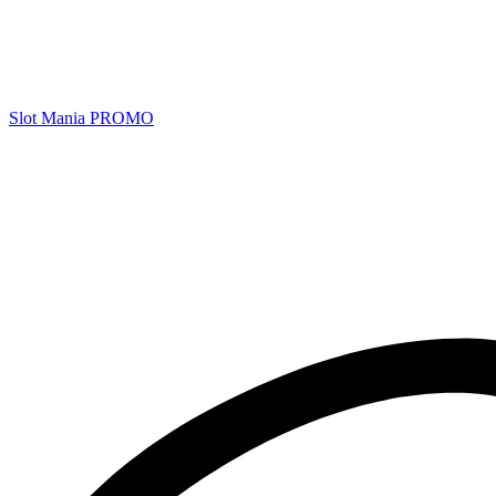
Slot Mania
PROMO