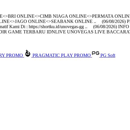
NE<>BRI ONLINE<>CIMB NIAGA ONLINE<>PERMATA ONL
NLINE<>JAGO ONLINE<>SEABANK ONLINE ..
(06/08/2026)
P
rnatif Kami Di : https://shortku.id/unovegas-gg ..
(06/08/2026)
INFO
DIR GAME TERBARU IDNLIVE UNOVEGAS LIVE BACCARA
RY
PROMO
PRAGMATIC PLAY
PROMO
PG Soft