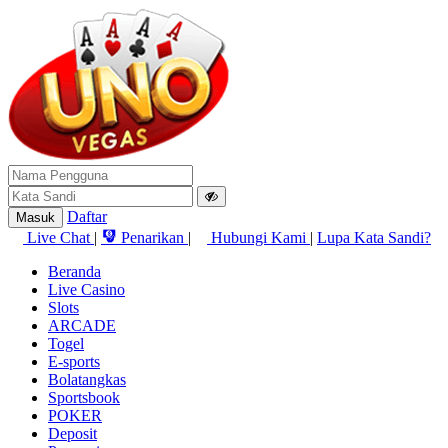
Daftar
Masuk
Live Chat
|
Penarikan
|
Hubungi Kami
|
Lupa Kata Sandi?
Beranda
Live Casino
Slots
ARCADE
Togel
E-sports
Bolatangkas
Sportsbook
POKER
Deposit