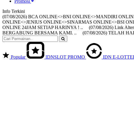
Promosi
Info Terkini
(07/08/2026)
BCA ONLINE<>BNI ONLINE<>MANDIRI ONLI
ONLINE<>JENIUS ONLINE<>SINARMAS ONLINE<>BSI O
ONLINE 24JAM SETIAP HARINYA ! ..
(07/08/2026)
Link Alte
BERGABUNG BERSAMA KAMI. ..
(07/08/2026)
TELAH HA
Popular
IDNSLOT
PROMO
IDN E-LOTTE